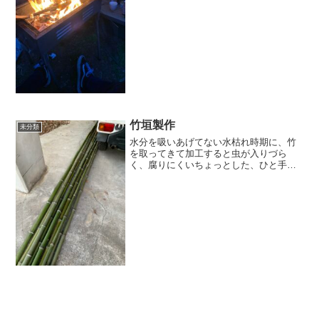
時の楽しい思い出も、蘇る。僕の友人は
内勤なので、久しぶりの外遊びに終始 "癒
される" と心を洗われてました。普段、植
木屋は仕事も外...
竹垣製作
未分類
水分を吸いあげてない水枯れ時期に、竹
を取ってきて加工すると虫が入りづら
く、腐りにくいちょっとした、ひと手間
だが先人の知恵をお借りしながら作業を
すすめていく現代の便利な機材もあるが
至ってやる事は古から変わらない。