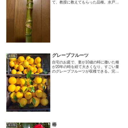
て、教授に教えてもらった品種。水戸黄
門の黄門様の杖の柄になっていたり、高
級釣竿の材にも使われています。なんと
も不思議な竹ですね。最近手に入れたも
ので、今日帰宅すると妻が竹...
グレープフルーツ
未分類
自宅のお庭で、妻が10歳の時に撒いた種
が20年の時を経て大きくなり、すごい量
のグレープフルーツが収穫できる。完全
無農薬で、安心して食べれるし年々美味
しさが増して人にプレゼントすると喜ば
れる。生命力の強さと、お庭がある事の
楽しみがひしひしと感...
椿
未分類