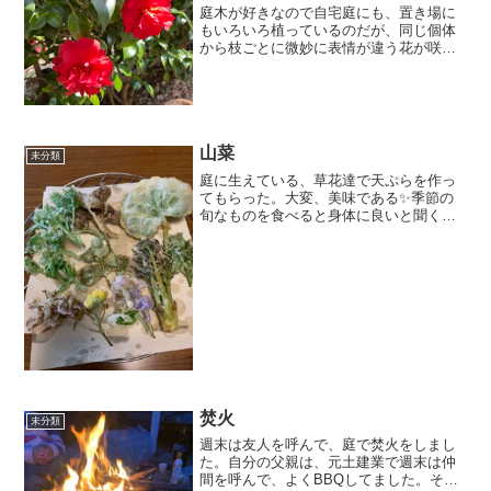
庭木が好きなので自宅庭にも、置き場に
もいろいろ植っているのだが、同じ個体
から枝ごとに微妙に表情が違う花が咲く
のが凄く不思議です
山菜
未分類
庭に生えている、草花達で天ぷらを作っ
てもらった。大変、美味である✨季節の
旬なものを食べると身体に良いと聞く
が、ほんとそうだと思う。筍もそろそろ
食べたいなと、食欲がそそられる良い季
節になりました。庭は季節ごとの楽しみ
ができる、良い空間だと思う...
焚火
未分類
週末は友人を呼んで、庭で焚火をしまし
た。自分の父親は、元土建業で週末は仲
間を呼んで、よくBBQしてました。その